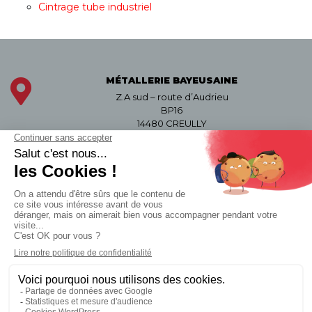
Cintrage tube industriel
MÉTALLERIE BAYEUSAINE
Z.A sud – route d’Audrieu
BP16
14480 CREULLY
APPELEZ-NOUS
02 31 29 31 00
Du lundi au vendredi
de 8h-12h30 et de 13h à 18h
Contactez-nous par mail
Suivez-nous sur LinkedIn
Plan du site
Mentions légales