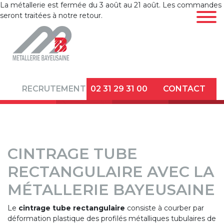
La métallerie est fermée du 3 août au 21 août. Les commandes
seront traitées à notre retour.
LA
MÉTALLERIE
CINTRAGE DE
RECRUTEMENT
02 31 29 31 00
CONTACT
TUBES
DÉCOUPE
LASER TUBE ET
PROFILÉS
CINTRAGE TUBE
RECTANGULAIRE AVEC LA
DÉFORMATION
D’EXTRÉMITÉS
MÉTALLERIE BAYEUSAINE
ET FINITION
Le
cintrage tube rectangulaire
consiste à courber par
TÔLERIE
déformation plastique des profilés métalliques tubulaires de