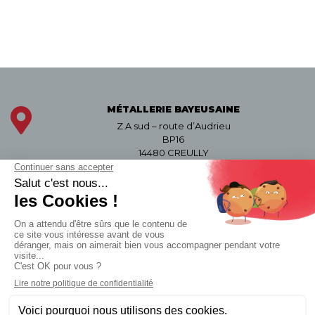
MÉTALLERIE BAYEUSAINE
Z.A sud – route d’Audrieu
BP16
14480 CREULLY
APPELEZ-NOUS
02 31 29 31 00
Du lundi au vendredi
de 8h-12h30 et de 13h à 18h
Contactez-nous par mail
Suivez-nous sur LinkedIn