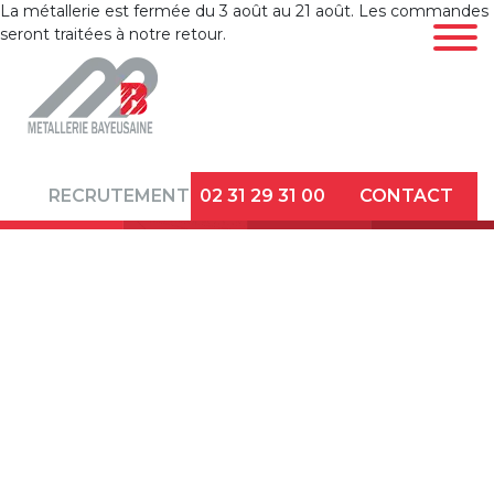
La métallerie est fermée du 3 août au 21 août. Les commandes
seront traitées à notre retour.
LA
MÉTALLERIE
CINTRAGE DE
RECRUTEMENT
02 31 29 31 00
CONTACT
TUBES
DÉCOUPE
LASER TUBE ET
PROFILÉS
DÉFORMATION
D’EXTRÉMITÉS
ET FINITION
TÔLERIE