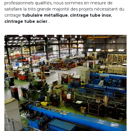
professionnels qualifiés, nous sommes en mesure de
satisfaire la très grande majorité des projets nécessitant du
cintrage
tubulaire métallique
,
cintrage tube inox
,
cintrage tube acier
…