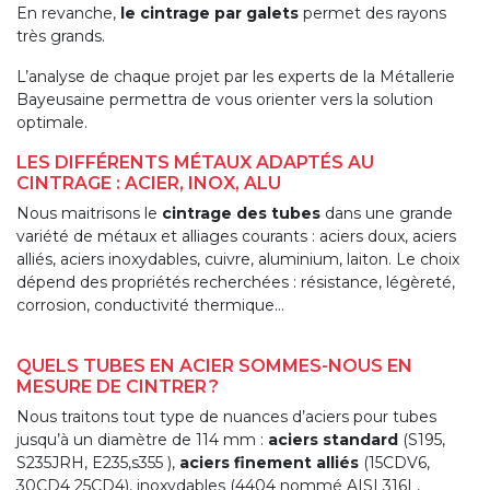
En revanche,
le cintrage par galets
permet des rayons
très grands.
L’analyse de chaque projet par les experts de la Métallerie
Bayeusaine permettra de vous orienter vers la solution
optimale.
LES DIFFÉRENTS MÉTAUX ADAPTÉS AU
CINTRAGE : ACIER, INOX, ALU
Nous maitrisons le
cintrage des tubes
dans une grande
variété de métaux et alliages courants : aciers doux, aciers
alliés, aciers inoxydables, cuivre, aluminium, laiton. Le choix
dépend des propriétés recherchées : résistance, légèreté,
corrosion, conductivité thermique…
QUELS TUBES EN ACIER SOMMES-NOUS EN
MESURE DE CINTRER ?
Nous traitons tout type de nuances d’aciers pour tubes
jusqu’à un diamètre de 114 mm :
aciers standard
(S195,
S235JRH, E235,s355 ),
aciers finement alliés
(15CDV6,
30CD4 25CD4), inoxydables (4404 nommé AISI 316L,