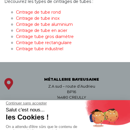
Découvrez les types de cintrages de tubes :
Cintrage de tube rond
Cintrage de tube inox
Cintrage de tube aluminium
Cintrage de tube en acier
Cintrage tube gros diamètre
Cintrage tube rectangulaire
Cintrage tube industriel
MÉTALLERIE BAYEUSAINE
Z.A sud – route d’Audrieu
BP16
14480 CREULLY
APPELEZ-NOUS
02 31 29 31 00
Du lundi au vendredi
de 8h-12h30 et de 13h à 18h