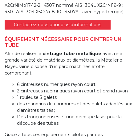
X2CrNiMo17-12-2 ; 4307 nommé AISI 304L X2CrNi18-9 ;
4301 AISI 304 X5CrNi18-10 ; 4307AT avec hypertrempe).
Contactez-nous pour plus d’informations
ÉQUIPEMENT NÉCESSAIRE POUR CINTRER UN
TUBE
Afin de réaliser le
cintrage tube métallique
avec une
grande variété de matériaux et diamètres, la Métallerie
Bayeusaine dispose d’un parc machines étoffé
comprenant :
6 cintreuses numériques rayon court
2 cintreuses nuémriques rayon court et grand rayon
1 rouleuse 3 galets
des mandrins de courbures et des galets adaptés aux
diamètres traités ;
Des tronçonneuses et une découpe laser pour la
découpe des tubes.
Grâce à tous ces équipements pilotés par des