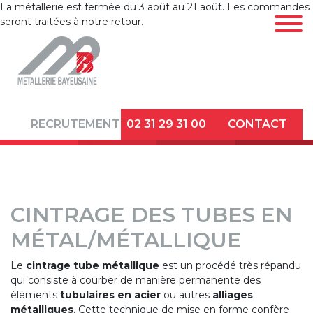
La métallerie est fermée du 3 août au 21 août. Les commandes
seront traitées à notre retour.
LA
MÉTALLERIE
CINTRAGE DE
RECRUTEMENT
02 31 29 31 00
CONTACT
TUBES
DÉCOUPE
LASER TUBE ET
PROFILÉS
CINTRAGE DES TUBES EN
MÉTAL/MÉTALLIQUE
DÉFORMATION
D’EXTRÉMITÉS
Le
cintrage tube métallique
est un procédé très répandu
ET FINITION
qui consiste à courber de manière permanente des
éléments
tubulaires en acier
ou autres
alliages
TÔLERIE
métalliques
. Cette technique de mise en forme confère