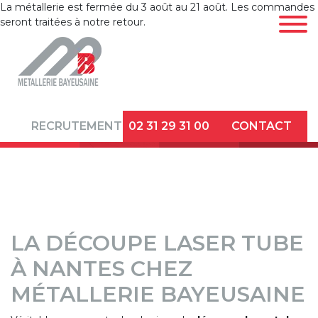
La métallerie est fermée du 3 août au 21 août. Les commandes
seront traitées à notre retour.
LA
MÉTALLERIE
CINTRAGE DE
RECRUTEMENT
02 31 29 31 00
CONTACT
TUBES
DÉCOUPE
LASER TUBE ET
PROFILÉS
LA DÉCOUPE LASER TUBE
DÉFORMATION
D’EXTRÉMITÉS
À NANTES CHEZ
ET FINITION
MÉTALLERIE BAYEUSAINE
TÔLERIE