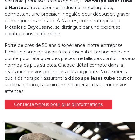
Véritable prouesse technologique, la
découpe laser tube
INDUSTRIELLE
à Nantes
a révolutionné l’industrie métallurgique,
permettant une précision inégalée pour découper, graver
MÉCANO
et marquer les métaux. À Nantes, notre entreprise, la
SOUDURE
Métallerie Bayeusaine, se distingue par une expertise
pointue dans ce domaine.
NOS
Forte de près de 50 ans d’expérience, notre entreprise
RÉALISATIONS
familiale combine savoir-faire artisanal et technologies de
pointe pour fabriquer des pièces métalliques conformes aux
normes les plus strictes. Chaque détail compte dans la
réalisation de vos projets les plus exigeants. Nos experts
qualifiés hors pair assurent la
découpe laser tube
tout en
sublimant l’inox, l’aluminium et l’acier à la hauteur de vos
attentes.
Contactez-nous pour plus d’informations